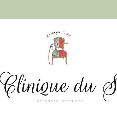
Clinique du S
L'élégance restaurée